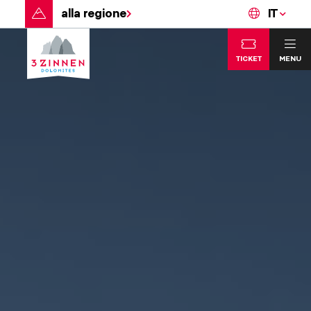
alla regione
IT
TICKET
MENU